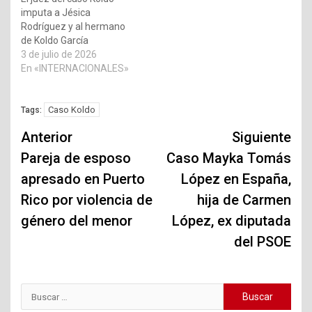
imputa a Jésica
Rodríguez y al hermano
de Koldo García
3 de julio de 2026
En «INTERNACIONALES»
Caso Koldo
Tags:
Navegación
Anterior
Siguiente
de
Pareja de esposo
Caso Mayka Tomás
apresado en Puerto
López en España,
entradas
Rico por violencia de
hija de Carmen
género del menor
López, ex diputada
del PSOE
Buscar: