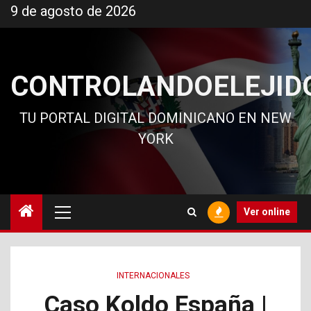
Ir
9 de agosto de 2026
al
contenido
CONTROLANDOELEJID
TU PORTAL DIGITAL DOMINICANO EN NEW
YORK
Menú
Ver online
principal
INTERNACIONALES
Caso Koldo España |