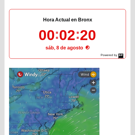
Hora Actual en Bronx
00
02
21
sáb, 8 de agosto
Powered by
DaysPedia.com