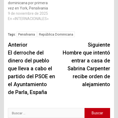
dominicana por primera
vez en York, Pensilvania
9 de noviembre de 2025
En «INTERNACIONALES»
Pensilvania
República Dominicana
Tags:
Navegación
Anterior
Siguiente
de
El derroche del
Hombre que intentó
dinero del pueblo
entrar a casa de
entradas
que lleva a cabo el
Sabrina Carpenter
partido del PSOE en
recibe orden de
el Ayuntamiento
alejamiento
de Parla, España
Buscar: