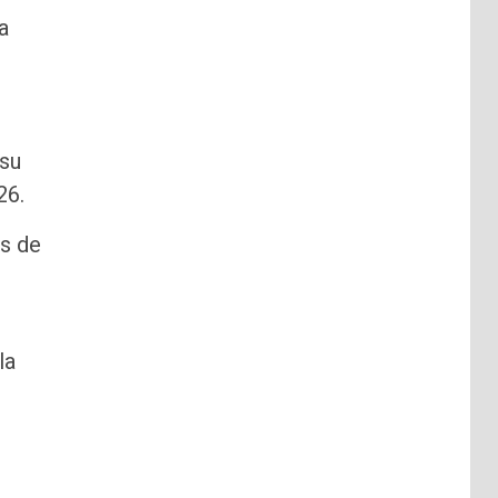
a
 su
26.
es de
la