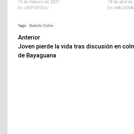
15 de febrero de 2021
18 de abril de
En «DEPORTES»
En «NACIONA
Bartolo Colón
Tags:
Navegación
Anterior
de
Joven pierde la vida tras discusión en co
de Bayaguana
entradas