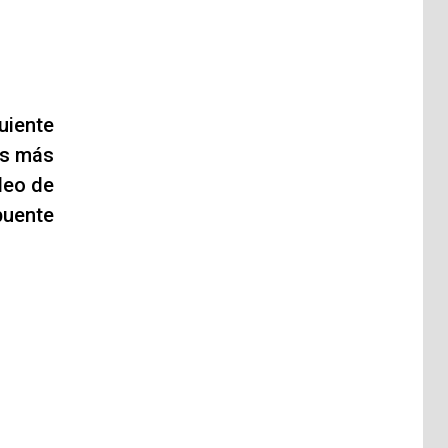
uiente
es más
deo de
puente