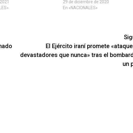
 2021
29 de diciembre de 2020
LES»
En «NACIONALES»
Sig
lmado
El Ejército iraní promete «ataqu
devastadores que nunca» tras el bombar
un 