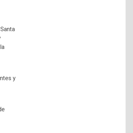
 Santa
y
la
ntes y
de