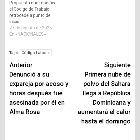
Propuesta que modifica
el Código de Trabajo
retrocede a punto de
inicio
27 de agosto de 2025
En «NACIONALES»
Código Laboral
Tags:
Navegación
Anterior
Siguiente
de
Denunció a su
Primera nube de
expareja por acoso y
polvo del Sahara
entradas
horas después fue
llega a República
asesinada por él en
Dominicana y
Alma Rosa
aumentará el calor
hasta el domingo