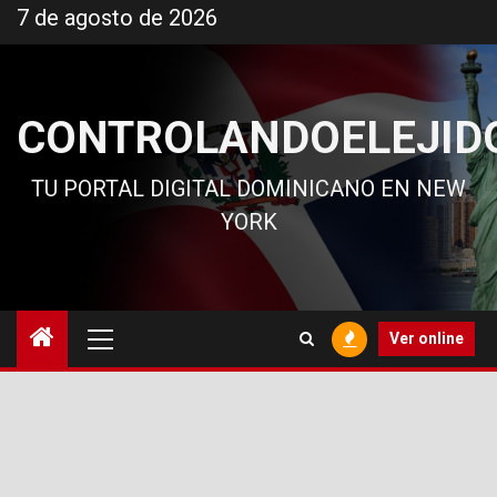
Ir
7 de agosto de 2026
al
contenido
CONTROLANDOELEJID
TU PORTAL DIGITAL DOMINICANO EN NEW
YORK
Menú
Ver online
principal