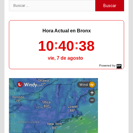
Buscar:
Hora Actual en Bronx
10
40
39
vie, 7 de agosto
Powered by
DaysPedia.com