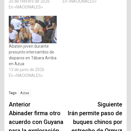
20 de febrero de 2026
En «NACIONALES»
En «NACIONALES»
Abaten joven durante
presunto intercambio de
disparos en Tábara Arriba
en Azua
13 de junio de 2026
En «NACIONALES»
Azua
Tags:
Navegación
Anterior
Siguiente
de
Abinader firma otro
Irán permite paso de
acuerdo con Guyana
buques chinos por
entradas
para la exploración,
estrecho de Ormuz