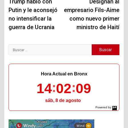
de
Trump habló con
Designan al
Putin y le aconsejó
empresario Fils-Aime
entradas
no intensificar la
como nuevo primer
guerra de Ucrania
ministro de Haití
Buscar:
Hora Actual en Bronx
14
02
10
sáb, 8 de agosto
Powered by
DaysPedia.com