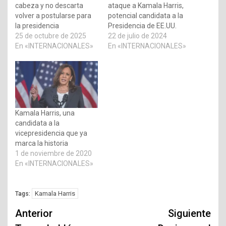
cabeza y no descarta
ataque a Kamala Harris,
volver a postularse para
potencial candidata a la
la presidencia
Presidencia de EE.UU.
25 de octubre de 2025
22 de julio de 2024
En «INTERNACIONALES»
En «INTERNACIONALES»
Kamala Harris, una
candidata a la
vicepresidencia que ya
marca la historia
1 de noviembre de 2020
En «INTERNACIONALES»
Kamala Harris
Tags:
Navegación
Anterior
Siguiente