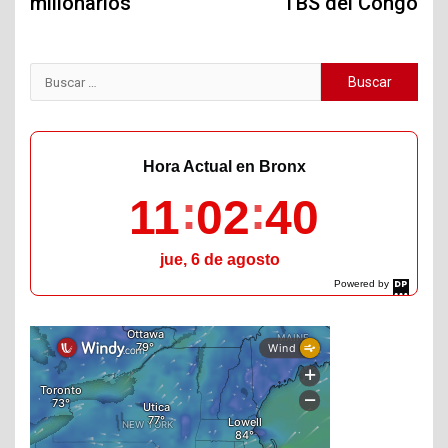
millonarios
TBS del Congo
Buscar:
Hora Actual en Bronx
11
02
41
jue, 6 de agosto
Powered by
DaysPedia.com