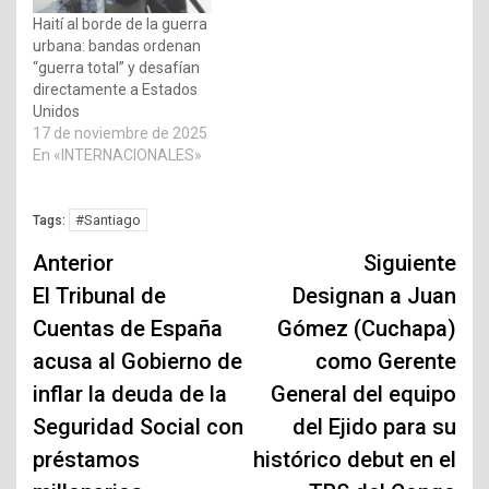
Haití al borde de la guerra
urbana: bandas ordenan
“guerra total” y desafían
directamente a Estados
Unidos
17 de noviembre de 2025
En «INTERNACIONALES»
#Santiago
Tags:
Navegación
Anterior
Siguiente
de
El Tribunal de
Designan a Juan
Cuentas de España
Gómez (Cuchapa)
entradas
acusa al Gobierno de
como Gerente
inflar la deuda de la
General del equipo
Seguridad Social con
del Ejido para su
préstamos
histórico debut en el