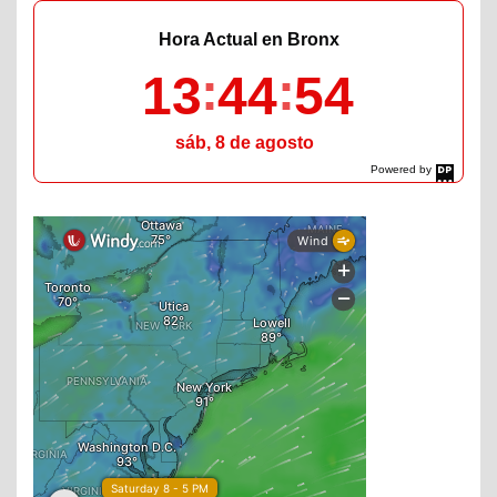
Hora Actual en Bronx
13
44
55
sáb, 8 de agosto
Powered by
DaysPedia.com