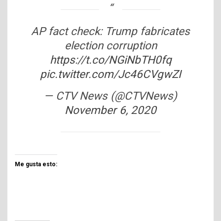
AP fact check: Trump fabricates
election corruption
https://t.co/NGiNbTH0fq
pic.twitter.com/Jc46CVgwZI
— CTV News (@CTVNews)
November 6, 2020
Me gusta esto: