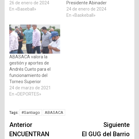
26 de enero de 2024
Presidente Abinader
En «Baseball»
24 de enero de 2024
En «Baskeball»
ABASACA valora la
gestión y aportes de
Andrés Cueto para el
funcionamiento del
Torneo Superior
24 de marzo de 2021
En «DEPORTES»
#Santiago
ABASACA
Tags:
Navegación
Anterior
Siguiente
de
ENCUENTRAN
El GUG del Barrio