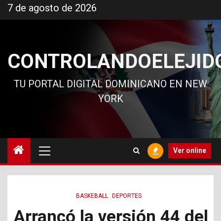
Ir
7 de agosto de 2026
al
contenido
CONTROLANDOELEJID
TU PORTAL DIGITAL DOMINICANO EN NEW
YORK
Menú
Ver online
principal
BASKEBALL
DEPORTES
Arrancó la versión 44 del