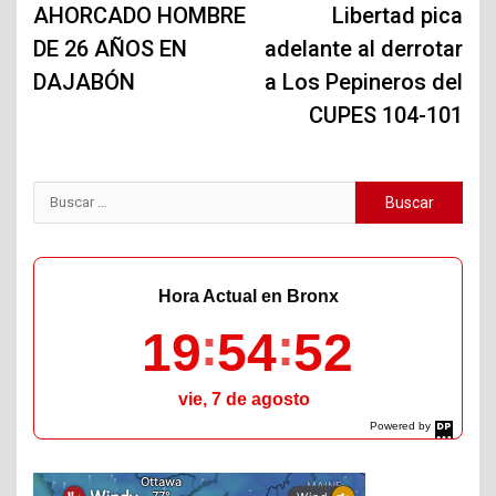
AHORCADO HOMBRE
Libertad pica
entradas
DE 26 AÑOS EN
adelante al derrotar
DAJABÓN
a Los Pepineros del
CUPES 104-101
Buscar:
Hora Actual en Bronx
19
54
53
vie, 7 de agosto
Powered by
DaysPedia.com