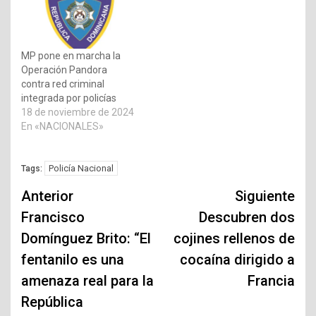
MP pone en marcha la
Operación Pandora
contra red criminal
integrada por policías
18 de noviembre de 2024
En «NACIONALES»
Policía Nacional
Tags:
Navegación
Anterior
Siguiente
de
Francisco
Descubren dos
Domínguez Brito: “El
cojines rellenos de
entradas
fentanilo es una
cocaína dirigido a
amenaza real para la
Francia
República