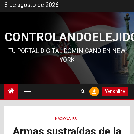
Ir
8 de agosto de 2026
al
contenido
CONTROLANDOELEJID
TU PORTAL DIGITAL DOMINICANO EN NEW
YORK
Menú
Ver online
principal
NACIONALES
Armas sustraídas de la