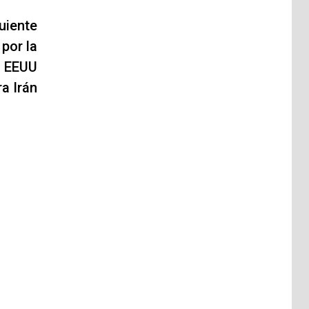
uiente
 por la
n EEUU
a Irán