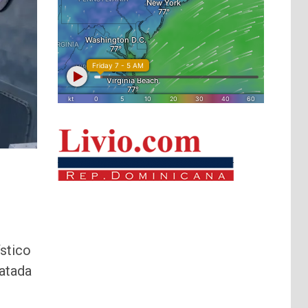
ístico
satada