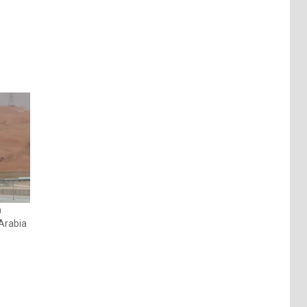
n
 Arabia