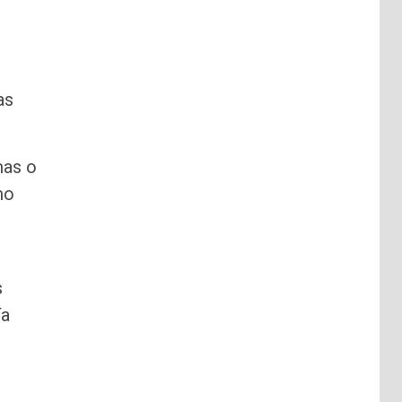
as
mas o
mo
s
ía