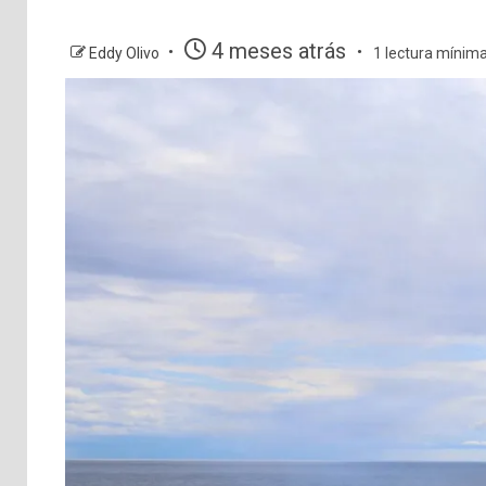
4 meses atrás
Eddy Olivo
1 lectura mínim