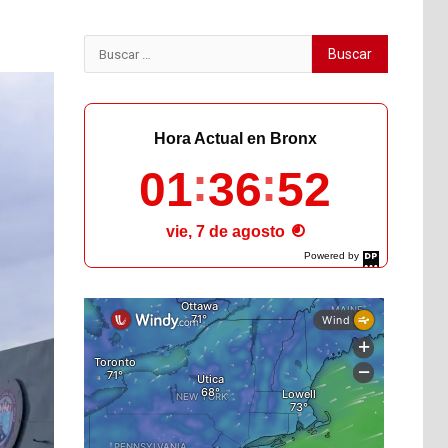
Buscar:
Hora Actual en Bronx
01
36
54
vie, 7 de agosto
Powered by
DaysPedia.com