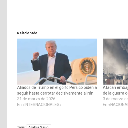
Relacionado
Aliados de Trump en el golfo Pérsico piden a
Atacan embaja
seguir hasta derrotar decisivamente a Irán
de la guerra d
31 de marzo de 2026
3 de marzo d
En «INTERNACIONALES»
En «NACIONA
Arabia Saudí
Tags: