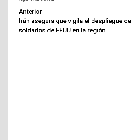
Navegación
Anterior
de
Irán asegura que vigila el despliegue de
soldados de EEUU en la región
entradas