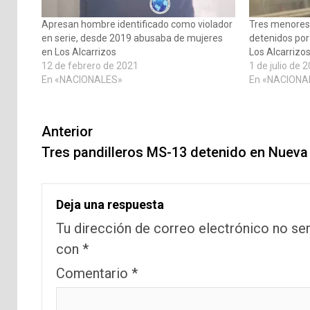
Apresan hombre identificado como violador
Tres menores 
en serie, desde 2019 abusaba de mujeres
detenidos po
en Los Alcarrizos
Los Alcarrizo
12 de febrero de 2021
1 de julio de 
En «NACIONALES»
En «NACIONA
Navegación
Anterior
de
Tres pandilleros MS-13 detenido en Nueva
entradas
Deja una respuesta
Tu dirección de correo electrónico no ser
con
*
Comentario
*