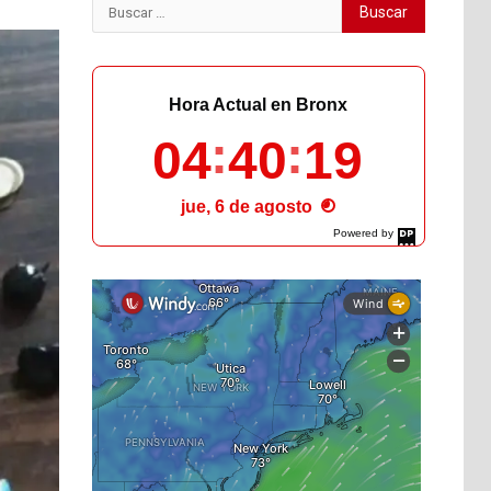
Buscar:
Hora Actual en Bronx
04
40
20
jue, 6 de agosto
Powered by
DaysPedia.com