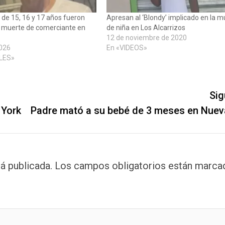
de 15, 16 y 17 años fueron
Apresan al ‘Blondy’ implicado en la m
r muerte de comerciante en
de niña en Los Alcarrizos
s
12 de noviembre de 2020
2026
En «VIDEOS»
LES»
Sig
 York
Padre mató a su bebé de 3 meses en Nuev
á publicada.
Los campos obligatorios están marca