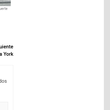
uerte
uiente
a York
dos