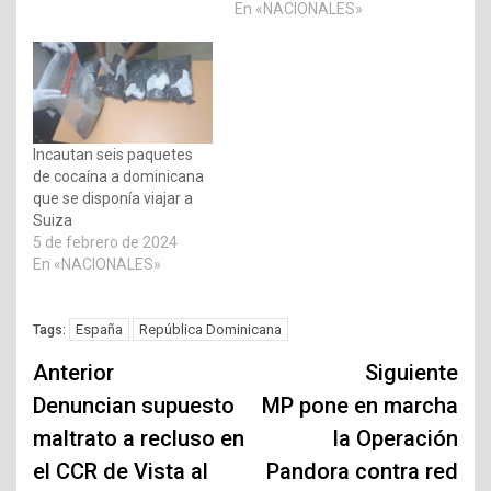
En «NACIONALES»
Incautan seis paquetes
de cocaína a dominicana
que se disponía viajar a
Suiza
5 de febrero de 2024
En «NACIONALES»
España
República Dominicana
Tags:
Navegación
Anterior
Siguiente
de
Denuncian supuesto
MP pone en marcha
maltrato a recluso en
la Operación
entradas
el CCR de Vista al
Pandora contra red