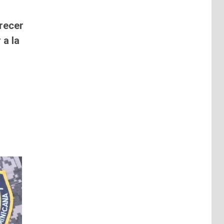
recer
 a la