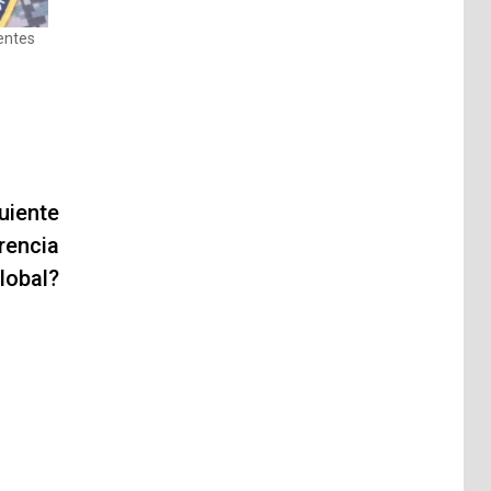
entes
uiente
rencia
global?