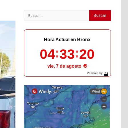
Buscar:
Hora Actual en Bronx
04
33
22
vie, 7 de agosto
Powered by
DaysPedia.com