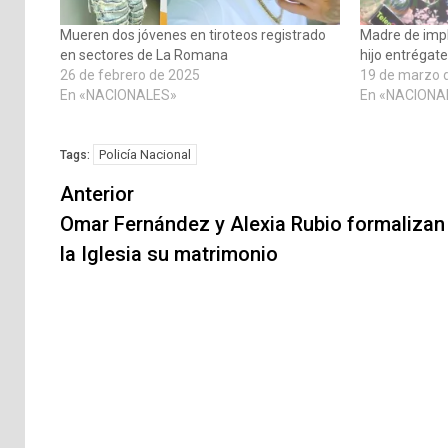
Mueren dos jóvenes en tiroteos registrado
Madre de impl
en sectores de La Romana
hijo entrégat
26 de febrero de 2025
19 de marzo 
En «NACIONALES»
En «NACIONA
Policía Nacional
Tags:
Navegación
Anterior
de
Omar Fernández y Alexia Rubio formalizan
la Iglesia su matrimonio
entradas