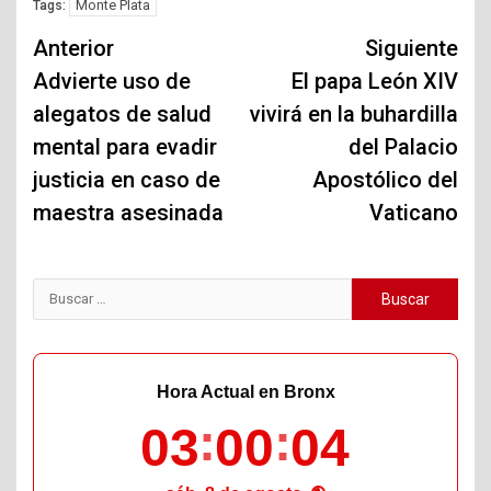
Monte Plata
Tags:
Navegación
Anterior
Siguiente
de
Advierte uso de
El papa León XIV
alegatos de salud
vivirá en la buhardilla
entradas
mental para evadir
del Palacio
justicia en caso de
Apostólico del
maestra asesinada
Vaticano
Buscar:
Hora Actual en Bronx
03
00
05