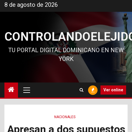
Ir
8 de agosto de 2026
al
contenido
CONTROLANDOELEJID
TU PORTAL DIGITAL DOMINICANO EN NEW
YORK
Menú
Ver online
principal
NACIONALES
Apresan a dos supuestos