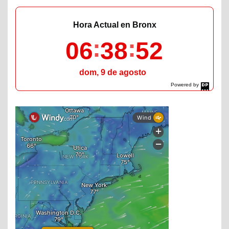
Hora Actual en Bronx
06
38
53
dom, 9 de agosto
Powered by
DaysPedia.com