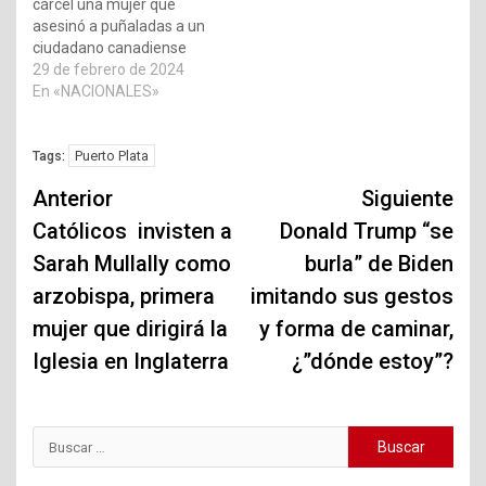
cárcel una mujer que
asesinó a puñaladas a un
ciudadano canadiense
29 de febrero de 2024
En «NACIONALES»
Puerto Plata
Tags:
Navegación
Anterior
Siguiente
de
Católicos invisten a
Donald Trump “se
Sarah Mullally como
burla” de Biden
entradas
arzobispa, primera
imitando sus gestos
mujer que dirigirá la
y forma de caminar,
Iglesia en Inglaterra
¿”dónde estoy”?
Buscar: