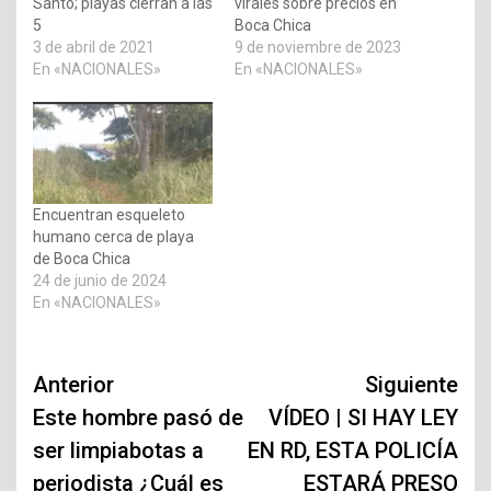
Santo; playas cierran a las
virales sobre precios en
5
Boca Chica
3 de abril de 2021
9 de noviembre de 2023
En «NACIONALES»
En «NACIONALES»
Encuentran esqueleto
humano cerca de playa
de Boca Chica
24 de junio de 2024
En «NACIONALES»
Navegación
Anterior
Siguiente
de
Este hombre pasó de
VÍDEO | SI HAY LEY
ser limpiabotas a
EN RD, ESTA POLICÍA
entradas
periodista ¿Cuál es
ESTARÁ PRESO