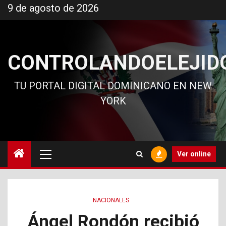
Ir
9 de agosto de 2026
al
contenido
CONTROLANDOELEJID
TU PORTAL DIGITAL DOMINICANO EN NEW
YORK
Menú
Ver online
principal
NACIONALES
Ángel Rondón recibió