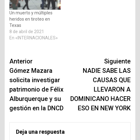
Un muerto y múltiples
heridos en tiroteo en
Texas
8 de abril de 2021
En «INTERNACIONALES»
Navegación
Anterior
Siguiente
de
Gómez Mazara
NADIE SABE LAS
solicita investigar
CAUSAS QUE
entradas
patrimonio de Félix
LLEVARON A
Alburquerque y su
DOMINICANO HACER
gestión en la DNCD
ESO EN NEW YORK
Deja una respuesta