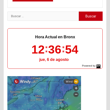
Buscar:
Hora Actual en Bronx
12
36
56
jue, 6 de agosto
Powered by
DaysPedia.com