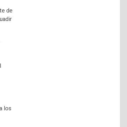
te de
uadir
a
l
a los