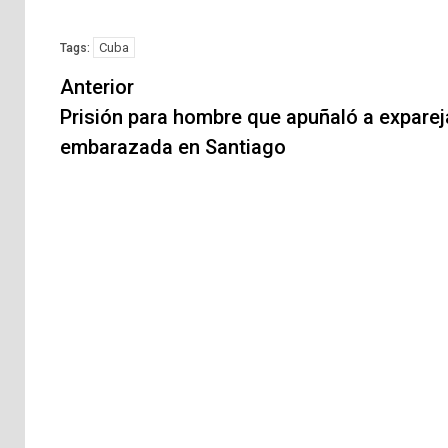
Cuba
Tags:
Navegación
Anterior
de
Prisión para hombre que apuñaló a exparej
embarazada en Santiago
entradas