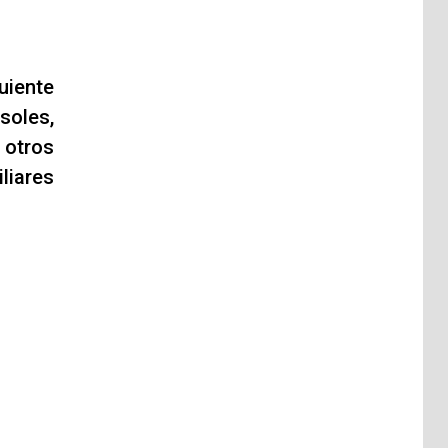
uiente
soles,
 otros
liares