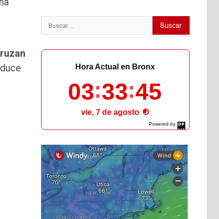
una
Buscar:
cruzan
oduce
Hora Actual en Bronx
03
33
46
vie, 7 de agosto
Powered by
DaysPedia.com