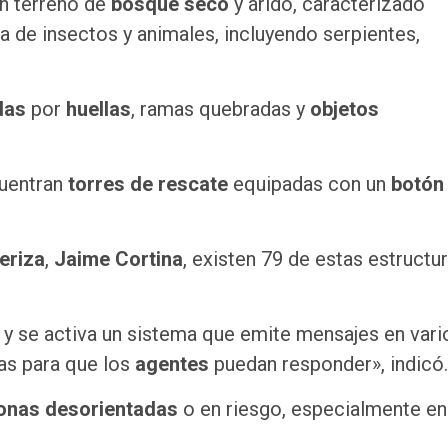
un terreno de
bosque seco
y árido, caracterizado
ia de insectos y animales, incluyendo serpientes,
das
por
huellas
, ramas quebradas y
objetos
uentran
torres de rescate
equipadas con un
botón
eriza
,
Jaime Cortina
, existen 79 de estas estructu
y se activa un sistema que emite mensajes en vari
nas para que los
agentes
puedan responder», indicó.
onas desorientadas
o en riesgo, especialmente en