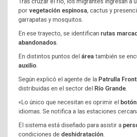
Tras cruzar el río, los migrantes ingresan a 
por
vegetación espinosa
, cactus y presenc
garrapatas y mosquitos.
En ese trayecto, se identifican
rutas marca
abandonados
.
En distintos puntos del
área
también se enc
auxilio
.
Según explicó el agente de la
Patrulla Front
distribuidas en el sector del
Río Grande
.
«Lo único que necesitan es oprimir el
botón
idiomas. Se notifica a las estaciones cerca
El sistema está diseñado para asistir a
pers
condiciones de
deshidratación
.