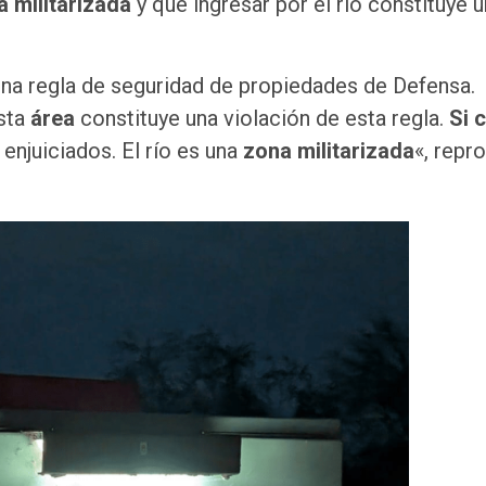
a militarizada
y que ingresar por el río constituye 
una regla de seguridad de propiedades de Defensa.
esta
área
constituye una violación de esta regla.
Si 
 enjuiciados. El río es una
zona militarizada
«, repr