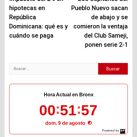
hipotecas en
Pueblo Nuevo sacan
entradas
República
de abajo y se
Dominicana: qué es y
comieron la ventaja
cuándo se paga
del Club Sameji,
ponen serie 2-1
Buscar:
Hora Actual en Bronx
00
51
58
dom, 9 de agosto
Powered by
DaysPedia.com