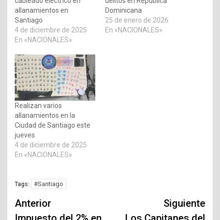
cableado eléctrico en
delitos en República
allanamientos en
Dominicana
Santiago
25 de enero de 2026
4 de diciembre de 2025
En «NACIONALES»
En «NACIONALES»
Realizan varios
allanamientos en la
Ciudad de Santiago este
jueves
4 de diciembre de 2025
En «NACIONALES»
#Santiago
Tags:
Navegación
Anterior
Siguiente
de
Impuesto del 2% en
Los Capitanes del