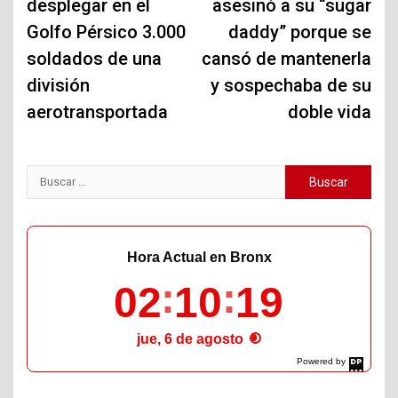
desplegar en el
asesinó a su “sugar
entradas
Golfo Pérsico 3.000
daddy” porque se
soldados de una
cansó de mantenerla
división
y sospechaba de su
aerotransportada
doble vida
Buscar:
Hora Actual en Bronx
02
10
21
jue, 6 de agosto
Powered by
DaysPedia.com