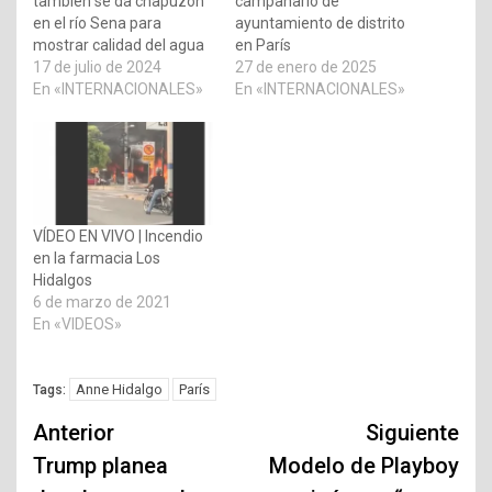
también se da chapuzón
campanario de
en el río Sena para
ayuntamiento de distrito
mostrar calidad del agua
en París
17 de julio de 2024
27 de enero de 2025
En «INTERNACIONALES»
En «INTERNACIONALES»
VÍDEO EN VIVO | Incendio
en la farmacia Los
Hidalgos
6 de marzo de 2021
En «VIDEOS»
Anne Hidalgo
París
Tags:
Navegación
Anterior
Siguiente
de
Trump planea
Modelo de Playboy