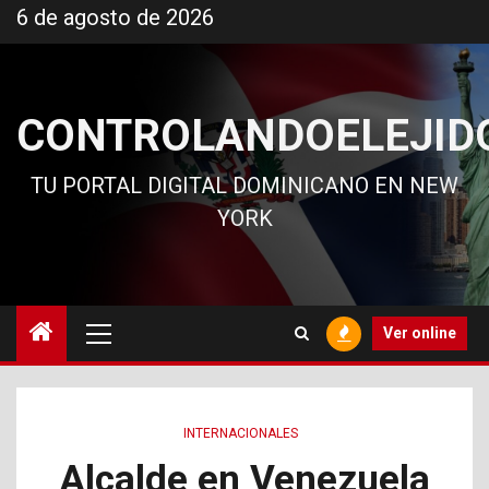
Ir
6 de agosto de 2026
al
contenido
CONTROLANDOELEJID
TU PORTAL DIGITAL DOMINICANO EN NEW
YORK
Menú
Ver online
principal
INTERNACIONALES
Alcalde en Venezuela