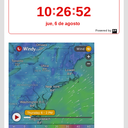
10
26
53
jue, 6 de agosto
Powered by
DaysPedia.com