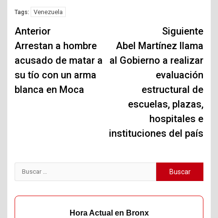
Venezuela
Tags:
Navegación
Anterior
Siguiente
de
Arrestan a hombre
Abel Martínez llama
acusado de matar a
al Gobierno a realizar
entradas
su tío con un arma
evaluación
blanca en Moca
estructural de
escuelas, plazas,
hospitales e
instituciones del país
Buscar:
Hora Actual en Bronx