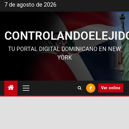
Ir
7 de agosto de 2026
al
contenido
CONTROLANDOELEJID
TU PORTAL DIGITAL DOMINICANO EN NEW
YORK
Menú
Ver online
principal