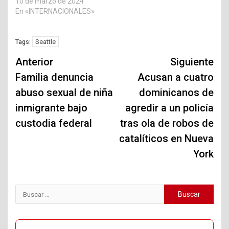
10 de marzo de 2024
En «INTERNACIONALES»
Seattle
Tags:
Navegación
Anterior
Siguiente
de
Familia denuncia
Acusan a cuatro
abuso sexual de niña
dominicanos de
entradas
inmigrante bajo
agredir a un policía
custodia federal
tras ola de robos de
catalíticos en Nueva
York
Buscar: