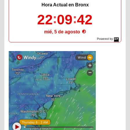
Hora Actual en Bronx
22
09
43
mié, 5 de agosto
Powered by
DaysPedia.com