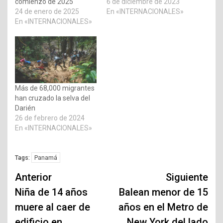
comienzo de 2025
6 de diciembre de 2023
24 de enero de 2025
En «INTERNACIONALES»
En «INTERNACIONALES»
Más de 68,000 migrantes
han cruzado la selva del
Darién
26 de febrero de 2024
En «INTERNACIONALES»
Panamá
Tags:
Navegación
Anterior
Siguiente
de
Niña de 14 años
Balean menor de 15
muere al caer de
años en el Metro de
entradas
edificio en
New York del lado