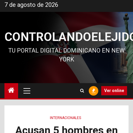
Ir
7 de agosto de 2026
al
contenido
CONTROLANDOELEJID
TU PORTAL DIGITAL DOMINICANO EN NEW
YORK
Menú
Ver online
principal
INTERNACIONALES
Acusan 5 hombres en