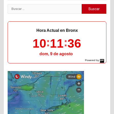
Buscar:
Hora Actual en Bronx
10
11
38
dom, 9 de agosto
Powered by
DaysPedia.com