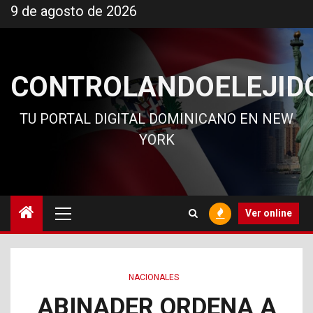
Ir
9 de agosto de 2026
al
contenido
CONTROLANDOELEJID
TU PORTAL DIGITAL DOMINICANO EN NEW
YORK
Menú
Ver online
principal
NACIONALES
ABINADER ORDENA A