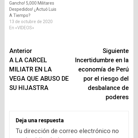
Gancho! 5,000 Militares
Despedidos! ¿Actuó Luis
A Tiempo?
13 de octubre de 2020
En «VIDEOS»
Navegación
Anterior
Siguiente
de
A LA CARCEL
Incertidumbre en la
MILIATR EN LA
economía de Perú
entradas
VEGA QUE ABUSO DE
por el riesgo del
SU HIJASTRA
desbalance de
poderes
Deja una respuesta
Tu dirección de correo electrónico no