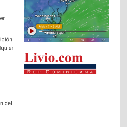
mer
sición
lquier
n del