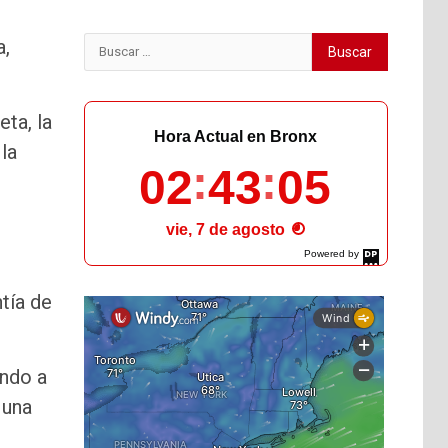
a,
Buscar:
ta, la
Hora Actual en Bronx
la
02
43
06
s
vie, 7 de agosto
Powered by
DaysPedia.com
ntía de
ando a
 una