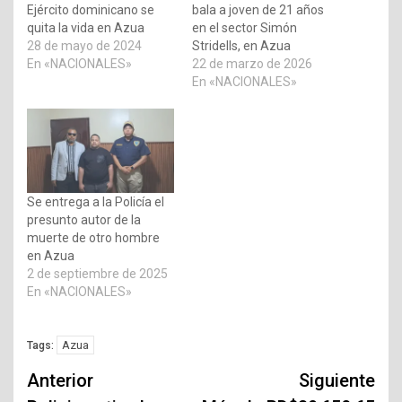
Ejército dominicano se
bala a joven de 21 años
quita la vida en Azua
en el sector Simón
28 de mayo de 2024
Stridells, en Azua
En «NACIONALES»
22 de marzo de 2026
En «NACIONALES»
Se entrega a la Policía el
presunto autor de la
muerte de otro hombre
en Azua
2 de septiembre de 2025
En «NACIONALES»
Azua
Tags:
Navegación
Anterior
Siguiente