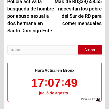
de
Policia activa la
Más de RD$39,658.65
busqueda de hombre
necesitan los pobre
entradas
por abuso sexual a
del Sur de RD para
dos hermana en
comer mensuales
Santo Domingo Este
Buscar:
Hora Actual en Bronx
17
07
50
jue, 6 de agosto
Powered by
DaysPedia.com