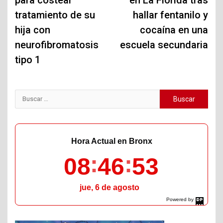
entradas
tratamiento de su
hallar fentanilo y
hija con
cocaína en una
neurofibromatosis
escuela secundaria
tipo 1
Buscar:
Hora Actual en Bronx
08
46
54
jue, 6 de agosto
Powered by
DaysPedia.com