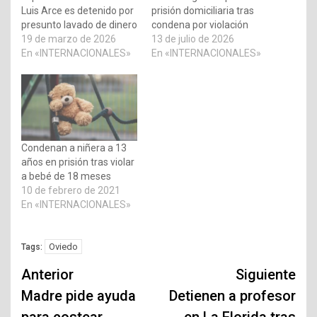
Luis Arce es detenido por
prisión domiciliaria tras
presunto lavado de dinero
condena por violación
19 de marzo de 2026
13 de julio de 2026
En «INTERNACIONALES»
En «INTERNACIONALES»
Condenan a niñera a 13
años en prisión tras violar
a bebé de 18 meses
10 de febrero de 2021
En «INTERNACIONALES»
Oviedo
Tags:
Navegación
Anterior
Siguiente
de
Madre pide ayuda
Detienen a profesor
para costear
en La Florida tras