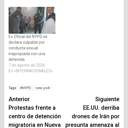
Ex Oficial del NYPD se
declara culpable por
conducta sexual
inapropiada con una
detenida
7 de agosto de 2026
En «INTERNACIONALES»
#NYPD
new york
Tags:
Navegación
Anterior
Siguiente
de
Protestas frente a
EE.UU. derriba
centro de detención
drones de Irán por
entradas
migratoria en Nueva
presunta amenaza al