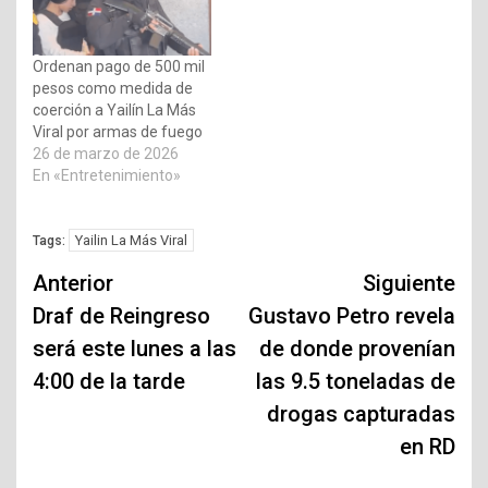
Ordenan pago de 500 mil
pesos como medida de
coerción a Yailín La Más
Viral por armas de fuego
26 de marzo de 2026
En «Entretenimiento»
Yailin La Más Viral
Tags:
Navegación
Anterior
Siguiente
de
Draf de Reingreso
Gustavo Petro revela
será este lunes a las
de donde provenían
entradas
4:00 de la tarde
las 9.5 toneladas de
drogas capturadas
en RD