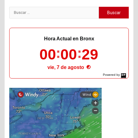
Buscar:
Hora Actual en Bronx
00
00
30
vie, 7 de agosto
Powered by
DaysPedia.com