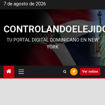
Ir
7 de agosto de 2026
al
contenido
CONTROLANDOELEJID
TU PORTAL DIGITAL DOMINICANO EN NEW
YORK
Menú
Ver online
principal