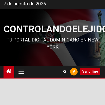
Ir
7 de agosto de 2026
al
contenido
CONTROLANDOELEJID
TU PORTAL DIGITAL DOMINICANO EN NEW
YORK
Menú
Ver online
principal