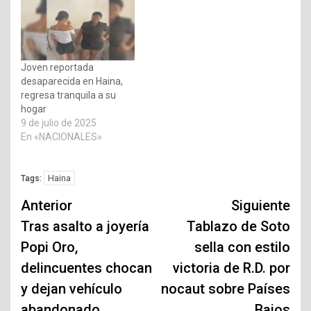
Joven reportada
desaparecida en Haina,
regresa tranquila a su
hogar
9 de julio de 2025
En «NACIONALES»
Haina
Tags:
Navegación
Anterior
Siguiente
de
Tras asalto a joyería
Tablazo de Soto
Popi Oro,
sella con estilo
entradas
delincuentes chocan
victoria de R.D. por
y dejan vehículo
nocaut sobre Países
abandonado
Bajos