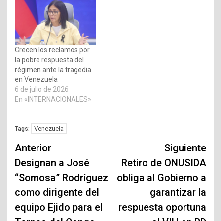
Crecen los reclamos por
la pobre respuesta del
régimen ante la tragedia
en Venezuela
6 de julio de 2026
En «INTERNACIONALES»
Venezuela
Tags:
Navegación
Anterior
Siguiente
de
Designan a José
Retiro de ONUSIDA
“Somosa” Rodríguez
obliga al Gobierno a
entradas
como dirigente del
garantizar la
equipo Ejido para el
respuesta oportuna