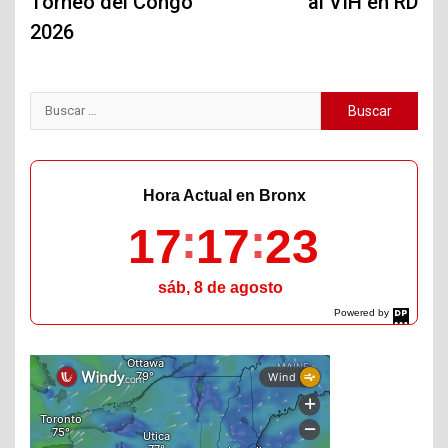
Torneo del Congo
al VIH en RD
2026
Buscar:
Hora Actual en Bronx
17
17
24
sáb, 8 de agosto
Powered by
DaysPedia.com