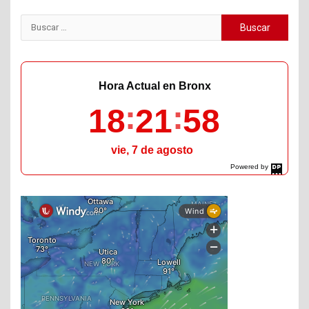
Buscar:
Hora Actual en Bronx
18
21
59
vie, 7 de agosto
Powered by
DaysPedia.com