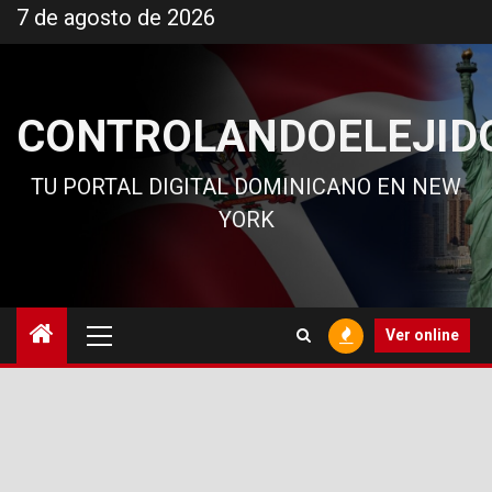
Ir
7 de agosto de 2026
al
contenido
CONTROLANDOELEJID
TU PORTAL DIGITAL DOMINICANO EN NEW
YORK
Menú
Ver online
principal