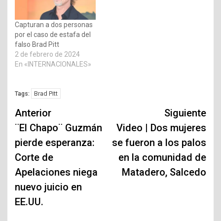
Capturan a dos personas
por el caso de estafa del
falso Brad Pitt
2 de febrero de 2024
En «INTERNACIONALES»
Brad Pitt
Tags:
Navegación
Anterior
Siguiente
de
¨El Chapo¨ Guzmán
Video | Dos mujeres
pierde esperanza:
se fueron a los palos
entradas
Corte de
en la comunidad de
Apelaciones niega
Matadero, Salcedo
nuevo juicio en
EE.UU.