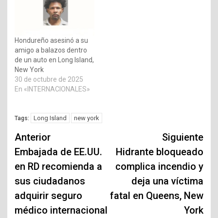
Hondureño asesinó a su
amigo a balazos dentro
de un auto en Long Island,
New York
30 de octubre de 2025
En «INTERNACIONALES»
Long Island
new york
Tags:
Navegación
Anterior
Siguiente
de
Embajada de EE.UU.
Hidrante bloqueado
en RD recomienda a
complica incendio y
entradas
sus ciudadanos
deja una víctima
adquirir seguro
fatal en Queens, New
médico internacional
York