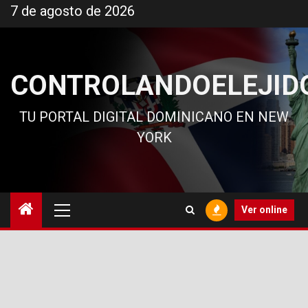
Ir
7 de agosto de 2026
al
contenido
CONTROLANDOELEJID
TU PORTAL DIGITAL DOMINICANO EN NEW
YORK
Menú
Ver online
principal