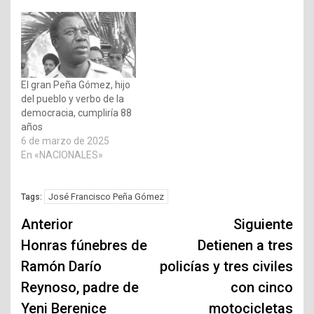
El gran Peña Gómez, hijo
del pueblo y verbo de la
democracia, cumpliría 88
años
6 de marzo de 2025
En «NACIONALES»
José Francisco Peña Gómez
Tags:
Navegación
Anterior
Siguiente
de
Honras fúnebres de
Detienen a tres
Ramón Darío
policías y tres civiles
entradas
Reynoso, padre de
con cinco
Yeni Berenice
motocicletas