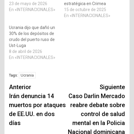
23 de mayo de 2026
estratégica en Crimea
En «INTERNACIONALES»
15 de octubre de 2025
En «INTERNACIONALES»
Ucrania dijo que dañó un
30% de los depósitos de
crudo del puerto ruso de
Ust-Luga
8 de abril de 2026
En «INTERNACIONALES»
Ucrania
Tags:
Navegación
Anterior
Siguiente
de
Irán denuncia 14
Caso Darlin Mercado
muertos por ataques
reabre debate sobre
entradas
de EE.UU. en dos
control de salud
días
mental en la Policia
Nacional dominicana