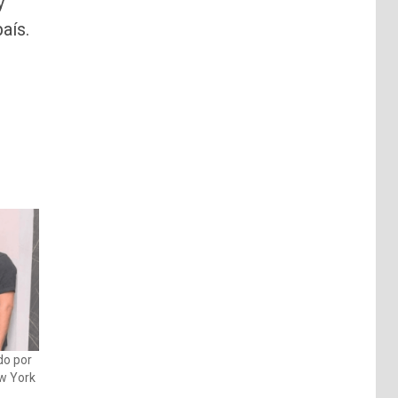
y
aís.
do por
ew York