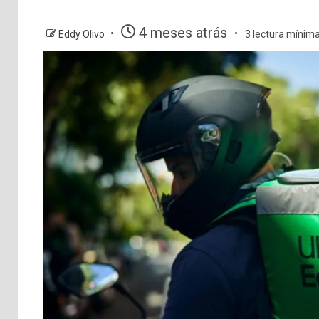
4 meses atrás
Eddy Olivo
3 lectura mínim