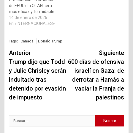
de EEUU» la OTAN será
más eficaz y formidable
14 de enero de 2026
En «INTERNACIONALES»
Canadá
Donald Trump
Tags:
Navegación
Anterior
Siguiente
de
Trump dijo que Todd
600 días de ofensiva
y Julie Chrisley serán
israelí en Gaza: de
entradas
indultado tras
derrotar a Hamás a
detenido por evasión
vaciar la Franja de
de impuesto
palestinos
Buscar: