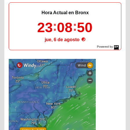
Hora Actual en Bronx
23
08
51
jue, 6 de agosto
Powered by
DaysPedia.com