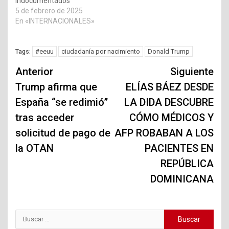
indocumentados
5 de febrero de 2025
En «INTERNACIONALES»
#eeuu
ciudadanía por nacimiento
Donald Trump
Tags:
Navegación
Anterior
Siguiente
de
Trump afirma que
ELÍAS BÁEZ DESDE
España “se redimió”
LA DIDA DESCUBRE
entradas
tras acceder
CÓMO MÉDICOS Y
solicitud de pago de
AFP ROBABAN A LOS
la OTAN
PACIENTES EN
REPÚBLICA
DOMINICANA
Buscar: