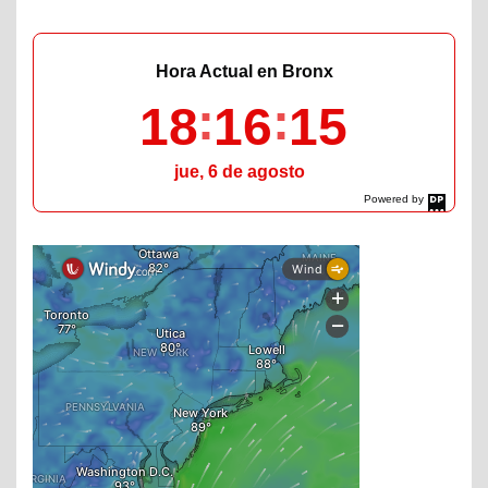
Hora Actual en Bronx
18
16
17
jue, 6 de agosto
Powered by
DaysPedia.com