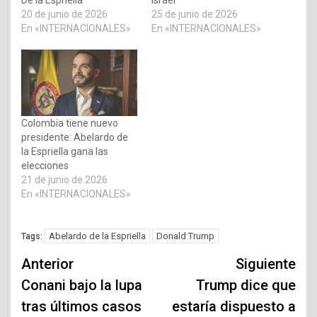
De la Espriella
Israel
20 de junio de 2026
25 de junio de 2026
En «INTERNACIONALES»
En «INTERNACIONALES»
Colombia tiene nuevo
presidente: Abelardo de
la Espriella gana las
elecciones
21 de junio de 2026
En «INTERNACIONALES»
Abelardo de la Espriella
Donald Trump
Tags:
Navegación
Anterior
Siguiente
de
Conani bajo la lupa
Trump dice que
tras últimos casos
estaría dispuesto a
entradas