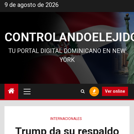
Ir
9 de agosto de 2026
al
contenido
CONTROLANDOELEJID
TU PORTAL DIGITAL DOMINICANO EN NEW
YORK
Menú
Ver online
principal
INTERNACIONALES
Trump da su respaldo