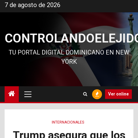
Ir
7 de agosto de 2026
al
contenido
CONTROLANDOELEJID
TU PORTAL DIGITAL DOMINICANO EN NEW
YORK
Menú
Ver online
principal
INTERNACIONALES
Trump asegura que los