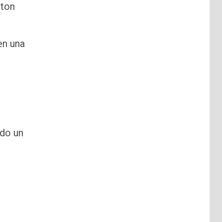
gton
en una
ndo un