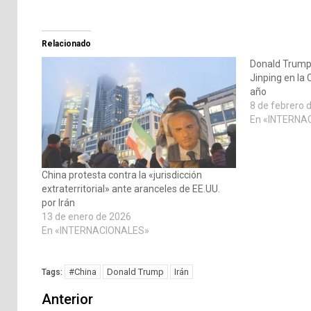
Relacionado
Donald Trump 
Jinping en la 
año
8 de febrero 
En «INTERNA
China protesta contra la «jurisdicción
extraterritorial» ante aranceles de EE.UU.
por Irán
13 de enero de 2026
En «INTERNACIONALES»
#China
Donald Trump
Irán
Tags:
Navegación
Anterior