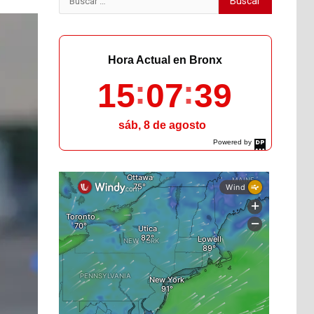
Hora Actual en Bronx
15
07
40
sáb, 8 de agosto
Powered by
DaysPedia.com