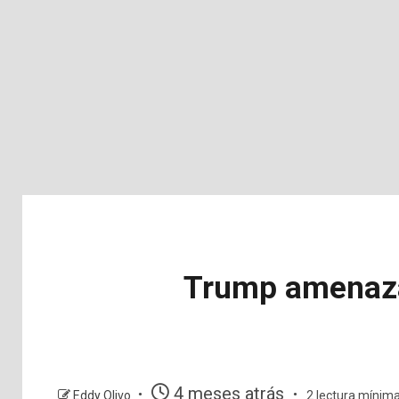
Trump amenaza 
4 meses atrás
Eddy Olivo
2 lectura mínim