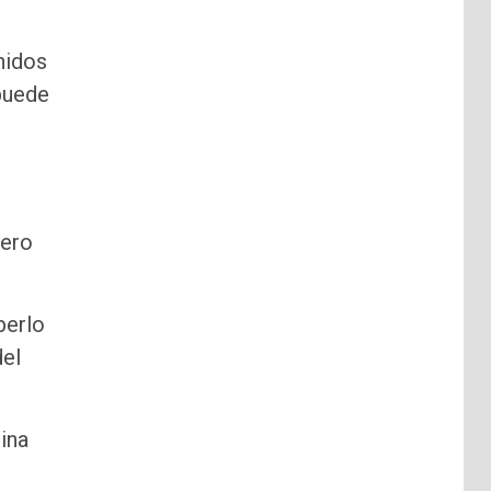
nidos
 puede
pero
berlo
del
ina