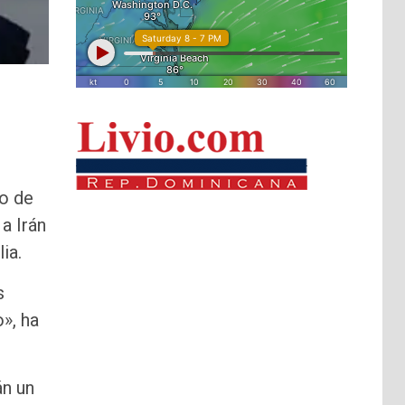
o de
a Irán
ia.
s
», ha
án un