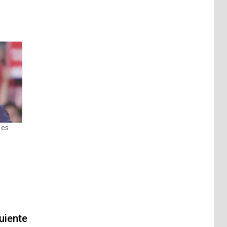
 es
uiente