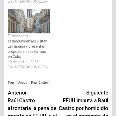
En «INTERNACIONALES»
Funcionarios
estadounidenses visitan
La Habana y presentan
propuesta de reformas
en Cuba
19 de abril de 2026
En «INTERNACIONALES»
#eeuu
Raúl Castro
Tags:
Navegación
Anterior
Siguiente
de
Raúl Castro
EEUU imputa a Raúl
afrontaría la pena de
Castro por homicidio
entradas