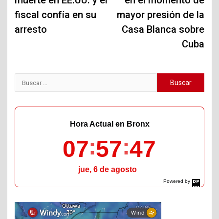
muerte en EE.UU. y el
en el momento de
fiscal confía en su
mayor presión de la
arresto
Casa Blanca sobre
Cuba
Buscar:
Hora Actual en Bronx
07
57
48
jue, 6 de agosto
Powered by
DaysPedia.com