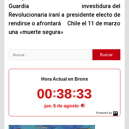
Guardia
investidura del
entradas
Revolucionaria iraní a
presidente electo de
rendirse o afrontará
Chile el 11 de marzo
una «muerte segura»
Buscar:
Hora Actual en Bronx
00
38
34
jue, 6 de agosto
Powered by
DaysPedia.com