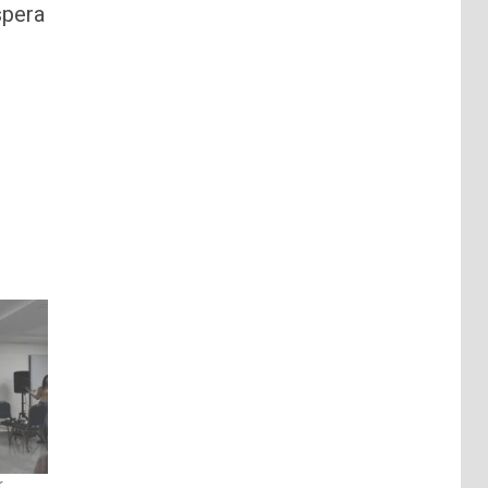
spera
r