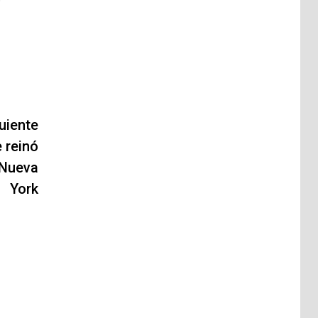
uiente
 reinó
 Nueva
York