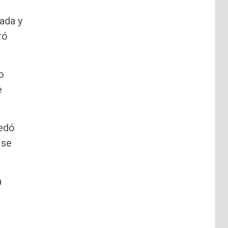
eada y
ró
o
e
uedó
 se
a