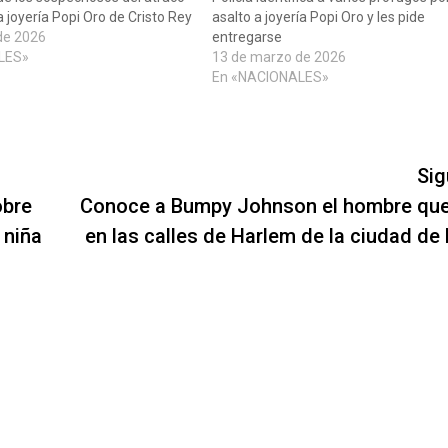
la joyería Popi Oro de Cristo Rey
asalto a joyería Popi Oro y les pide
de 2026
entregarse
LES»
13 de marzo de 2026
En «NACIONALES»
Sig
obre
Conoce a Bumpy Johnson el hombre que
 niña
en las calles de Harlem de la ciudad de