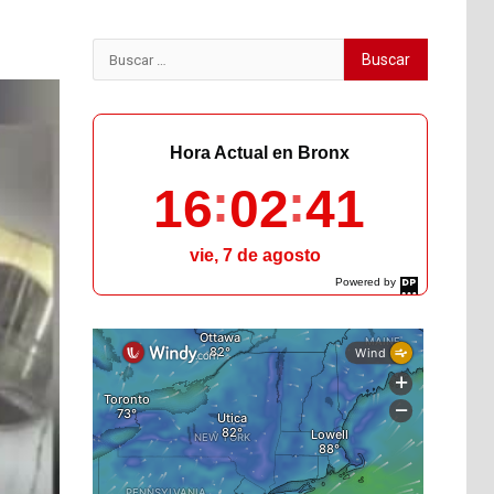
Buscar:
Hora Actual en Bronx
16
02
43
vie, 7 de agosto
Powered by
DaysPedia.com