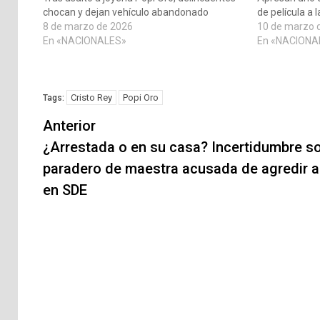
chocan y dejan vehículo abandonado
de película a 
8 de marzo de 2026
10 de marzo 
En «NACIONALES»
En «NACIONA
Cristo Rey
Popi Oro
Tags:
Navegación
Anterior
de
¿Arrestada o en su casa? Incertidumbre s
paradero de maestra acusada de agredir a
entradas
en SDE