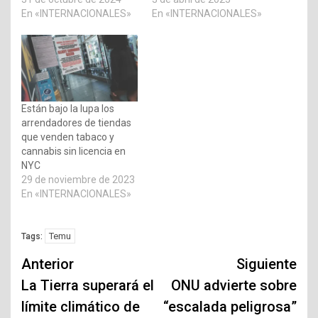
En «INTERNACIONALES»
En «INTERNACIONALES»
Están bajo la lupa los
arrendadores de tiendas
que venden tabaco y
cannabis sin licencia en
NYC
29 de noviembre de 2023
En «INTERNACIONALES»
Temu
Tags:
Navegación
Anterior
Siguiente
de
La Tierra superará el
ONU advierte sobre
límite climático de
“escalada peligrosa”
entradas