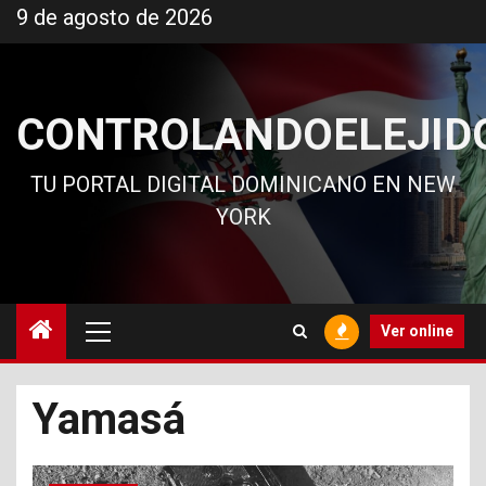
Ir
9 de agosto de 2026
al
contenido
CONTROLANDOELEJID
TU PORTAL DIGITAL DOMINICANO EN NEW
YORK
Menú
Ver online
principal
Yamasá