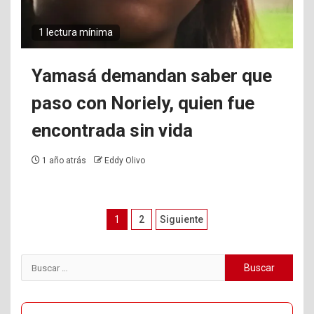
1 lectura mínima
Yamasá demandan saber que
paso con Noriely, quien fue
encontrada sin vida
1 año atrás
Eddy Olivo
Paginación
1
2
Siguiente
de
entradas
Buscar: