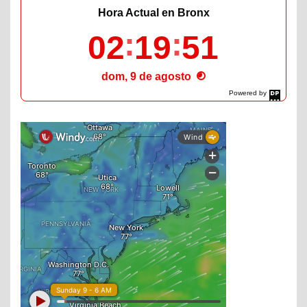
Hora Actual en Bronx
02
19
53
dom, 9 de agosto
Powered by
DaysPedia.com